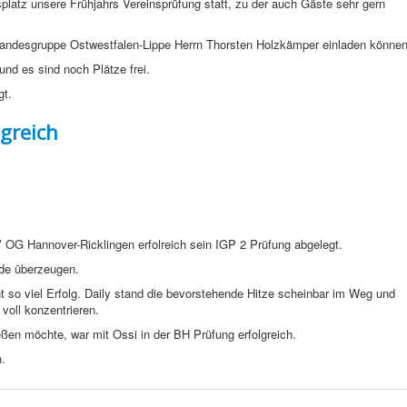
latz unsere Frühjahrs Vereinsprüfung statt, zu der auch Gäste sehr gern
Landesgruppe Ostwestfalen-Lippe Herrn Thorsten Holzkämper einladen können
und es sind noch Plätze frei.
gt.
lgreich
 OG Hannover-Ricklingen erfolreich sein IGP 2 Prüfung abgelegt.
de überzeugen.
cht so viel Erfolg. Daily stand die bevorstehende Hitze scheinbar im Weg und
voll konzentrieren.
ßen möchte, war mit Ossi in der BH Prüfung erfolgreich.
.