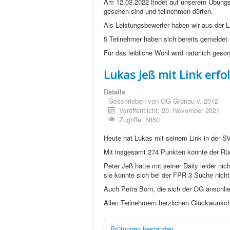
Am 12.03.2022 findet auf unserem Übungsp
gesehen sind und teilnehmen dürfen.
Als Leistungsbewerter haben wir aus der 
5 Teilnehmer haben sich bereits gemeldet 
Für das leibliche Wohl wird natürlich gesor
Lukas Jeß mit Link erfo
Details
Geschrieben von
OG Gronau v. 2012
Veröffentlicht: 20. November 2021
Zugriffe: 5850
Heute hat Lukas mit seinem Link in der SV
Mit insgesamt 274 Punkten konnte der Rü
Peter Jeß hatte mit seiner Daily leider ni
sie konnte sich bei der FPR 3 Suche nicht 
Auch Petra Born, die sich der OG anschlie
Allen Teilnehmern herzlichen Glückwunsch
Prüfungen bestanden